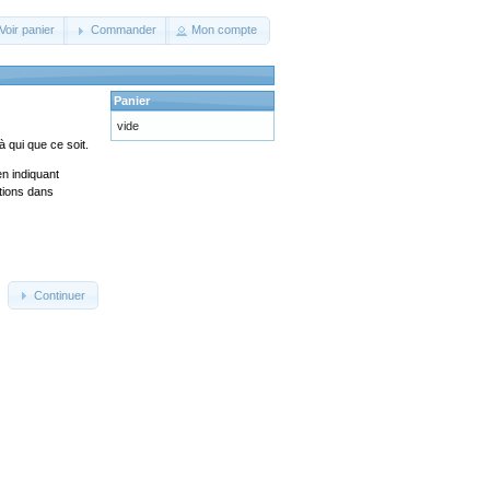
Voir panier
Commander
Mon compte
Panier
vide
 qui que ce soit.
en indiquant
ations dans
Continuer