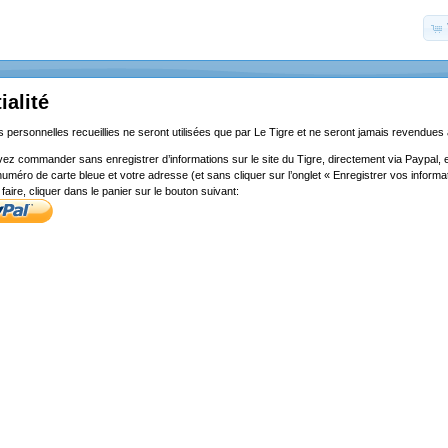
ialité
 personnelles recueillies ne seront utilisées que par Le Tigre et ne seront jamais revendues à
ez commander sans enregistrer d’informations sur le site du Tigre, directement via Paypal, 
uméro de carte bleue et votre adresse (et sans cliquer sur l’onglet « Enregistrer vos inform
faire, cliquer dans le panier sur le bouton suivant: