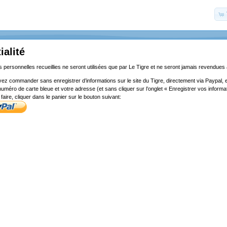
ialité
 personnelles recueillies ne seront utilisées que par Le Tigre et ne seront jamais revendues à
ez commander sans enregistrer d’informations sur le site du Tigre, directement via Paypal, 
uméro de carte bleue et votre adresse (et sans cliquer sur l’onglet « Enregistrer vos inform
faire, cliquer dans le panier sur le bouton suivant: