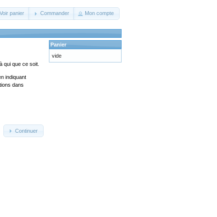
Voir panier
Commander
Mon compte
Panier
vide
 qui que ce soit.
en indiquant
ations dans
Continuer