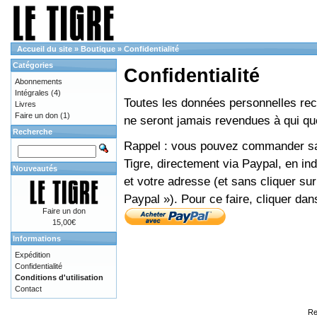
Accueil du site
»
Boutique
»
Confidentialité
Catégories
Confidentialité
Abonnements
Intégrales
(4)
Toutes les données personnelles recue
Livres
Faire un don
(1)
ne seront jamais revendues à qui que
Recherche
Rappel : vous pouvez commander sans
Tigre, directement via Paypal, en i
Nouveautés
et votre adresse (et sans cliquer sur
Paypal »). Pour ce faire, cliquer dan
Faire un don
15,00€
Informations
Expédition
Confidentialité
Conditions d'utilisation
Contact
Re