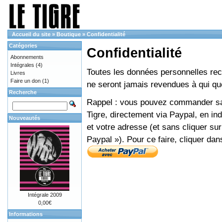
Accueil du site
»
Boutique
»
Confidentialité
Catégories
Confidentialité
Abonnements
Intégrales
(4)
Toutes les données personnelles recue
Livres
Faire un don
(1)
ne seront jamais revendues à qui que
Recherche
Rappel : vous pouvez commander sans
Tigre, directement via Paypal, en i
Nouveautés
et votre adresse (et sans cliquer sur
Paypal »). Pour ce faire, cliquer dan
Intégrale 2009
0,00€
Informations