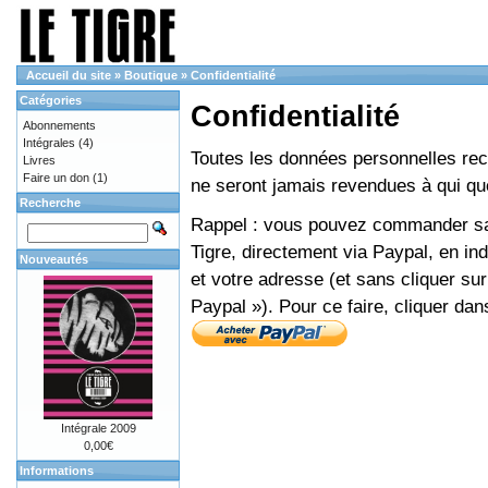
Accueil du site
»
Boutique
»
Confidentialité
Catégories
Confidentialité
Abonnements
Intégrales
(4)
Toutes les données personnelles recue
Livres
Faire un don
(1)
ne seront jamais revendues à qui que
Recherche
Rappel : vous pouvez commander sans
Tigre, directement via Paypal, en i
Nouveautés
et votre adresse (et sans cliquer sur
Paypal »). Pour ce faire, cliquer dan
Intégrale 2009
0,00€
Informations