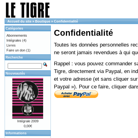
Accueil du site
»
Boutique
»
Confidentialité
Catégories
Confidentialité
Abonnements
Intégrales
(4)
Toutes les données personnelles recue
Livres
Faire un don
(1)
ne seront jamais revendues à qui que
Recherche
Rappel : vous pouvez commander sans
Tigre, directement via Paypal, en i
Nouveautés
et votre adresse (et sans cliquer sur
Paypal »). Pour ce faire, cliquer dan
Intégrale 2009
0,00€
Informations