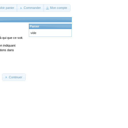
Voir panier
Commander
Mon compte
Panier
vide
 qui que ce soit.
en indiquant
ations dans
Continuer