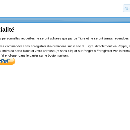
ialité
 personnelles recueillies ne seront utilisées que par Le Tigre et ne seront jamais revendues à
ez commander sans enregistrer d’informations sur le site du Tigre, directement via Paypal, 
uméro de carte bleue et votre adresse (et sans cliquer sur l’onglet « Enregistrer vos inform
faire, cliquer dans le panier sur le bouton suivant: