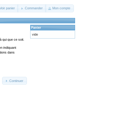
Voir panier
Commander
Mon compte
Panier
vide
 qui que ce soit.
en indiquant
ations dans
Continuer