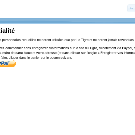
ialité
 personnelles recueillies ne seront utilisées que par Le Tigre et ne seront jamais revendues à
ez commander sans enregistrer d’informations sur le site du Tigre, directement via Paypal, 
uméro de carte bleue et votre adresse (et sans cliquer sur l’onglet « Enregistrer vos inform
faire, cliquer dans le panier sur le bouton suivant: