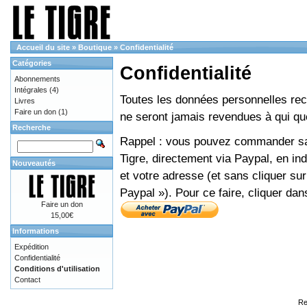
Accueil du site
»
Boutique
»
Confidentialité
Catégories
Confidentialité
Abonnements
Intégrales
(4)
Toutes les données personnelles recue
Livres
Faire un don
(1)
ne seront jamais revendues à qui que
Recherche
Rappel : vous pouvez commander sans
Tigre, directement via Paypal, en i
Nouveautés
et votre adresse (et sans cliquer sur
Paypal »). Pour ce faire, cliquer dan
Faire un don
15,00€
Informations
Expédition
Confidentialité
Conditions d'utilisation
Contact
Re