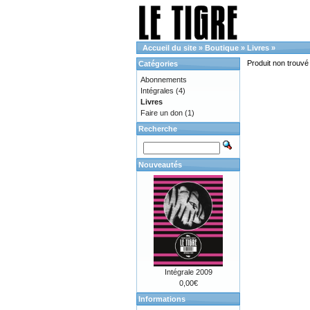
Accueil du site
»
Boutique
»
Livres
»
Produit non trouvé 
Catégories
Abonnements
Intégrales
(4)
Livres
Faire un don
(1)
Recherche
Nouveautés
Intégrale 2009
0,00€
Informations