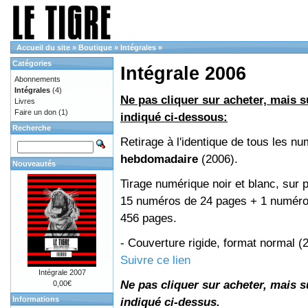
Accueil du site
»
Boutique
»
Intégrales
»
Catégories
Intégrale 2006
Abonnements
Intégrales
(4)
Ne pas cliquer sur acheter, mais su
Livres
Faire un don
(1)
indiqué ci-dessous:
Recherche
Retirage à l'identique de tous les n
hebdomadaire
(2006).
Nouveautés
Tirage numérique noir et blanc, sur p
15 numéros de 24 pages + 1 numéro 
456 pages.
- Couverture rigide, format normal 
Suivre ce lien
Intégrale 2007
Ne pas cliquer sur acheter, mais su
0,00€
Informations
indiqué ci-dessus.