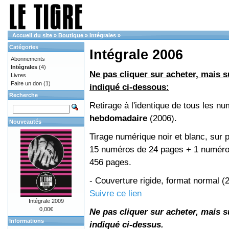
Accueil du site
»
Boutique
»
Intégrales
»
Catégories
Intégrale 2006
Abonnements
Intégrales
(4)
Ne pas cliquer sur acheter, mais su
Livres
Faire un don
(1)
indiqué ci-dessous:
Recherche
Retirage à l'identique de tous les n
hebdomadaire
(2006).
Nouveautés
Tirage numérique noir et blanc, sur p
15 numéros de 24 pages + 1 numéro 
456 pages.
- Couverture rigide, format normal 
Suivre ce lien
Intégrale 2009
0,00€
Ne pas cliquer sur acheter, mais su
Informations
indiqué ci-dessus.