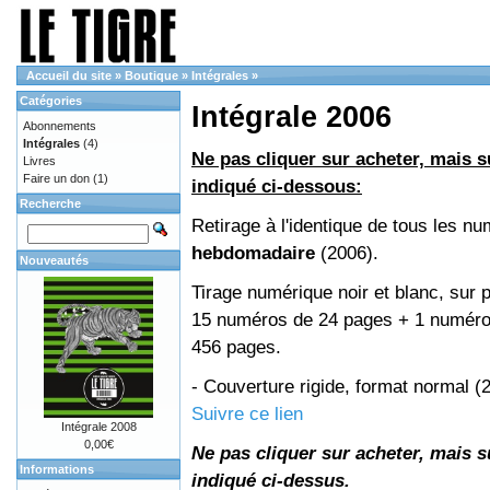
Accueil du site
»
Boutique
»
Intégrales
»
Catégories
Intégrale 2006
Abonnements
Intégrales
(4)
Ne pas cliquer sur acheter, mais su
Livres
Faire un don
(1)
indiqué ci-dessous:
Recherche
Retirage à l'identique de tous les n
hebdomadaire
(2006).
Nouveautés
Tirage numérique noir et blanc, sur p
15 numéros de 24 pages + 1 numéro 
456 pages.
- Couverture rigide, format normal 
Suivre ce lien
Intégrale 2008
0,00€
Ne pas cliquer sur acheter, mais su
Informations
indiqué ci-dessus.