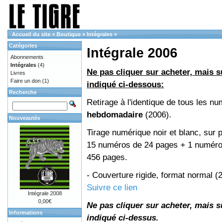
Accueil du site
»
Boutique
»
Intégrales
»
Catégories
Intégrale 2006
Abonnements
Intégrales
(4)
Ne pas cliquer sur acheter, mais su
Livres
Faire un don
(1)
indiqué ci-dessous:
Recherche
Retirage à l'identique de tous les n
hebdomadaire
(2006).
Nouveautés
Tirage numérique noir et blanc, sur p
15 numéros de 24 pages + 1 numéro 
456 pages.
- Couverture rigide, format normal 
Suivre ce lien
Intégrale 2008
0,00€
Ne pas cliquer sur acheter, mais su
Informations
indiqué ci-dessus.