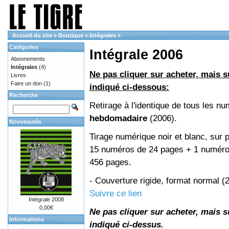
Accueil du site
»
Boutique
»
Intégrales
»
Catégories
Intégrale 2006
Abonnements
Intégrales
(4)
Ne pas cliquer sur acheter, mais su
Livres
Faire un don
(1)
indiqué ci-dessous:
Recherche
Retirage à l'identique de tous les n
hebdomadaire
(2006).
Nouveautés
Tirage numérique noir et blanc, sur p
15 numéros de 24 pages + 1 numéro 
456 pages.
- Couverture rigide, format normal 
Suivre ce lien
Intégrale 2008
0,00€
Ne pas cliquer sur acheter, mais su
Informations
indiqué ci-dessus.