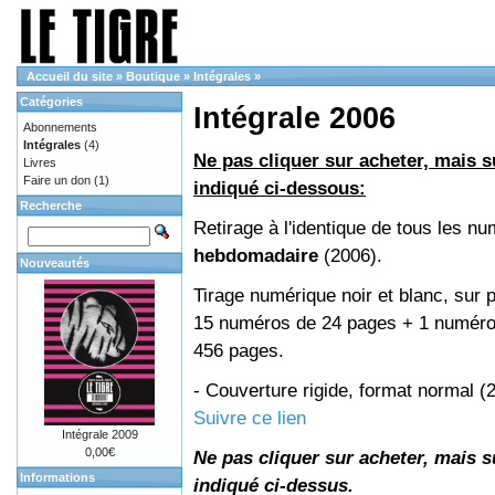
Accueil du site
»
Boutique
»
Intégrales
»
Catégories
Intégrale 2006
Abonnements
Intégrales
(4)
Ne pas cliquer sur acheter, mais su
Livres
Faire un don
(1)
indiqué ci-dessous:
Recherche
Retirage à l'identique de tous les n
hebdomadaire
(2006).
Nouveautés
Tirage numérique noir et blanc, sur p
15 numéros de 24 pages + 1 numéro 
456 pages.
- Couverture rigide, format normal 
Suivre ce lien
Intégrale 2009
0,00€
Ne pas cliquer sur acheter, mais su
Informations
indiqué ci-dessus.