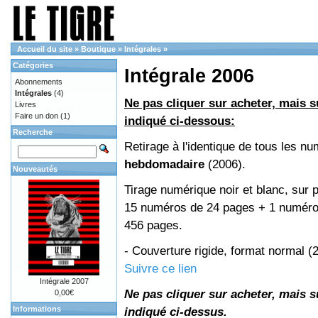
Accueil du site
»
Boutique
»
Intégrales
»
Catégories
Intégrale 2006
Abonnements
Intégrales
(4)
Ne pas cliquer sur acheter, mais su
Livres
Faire un don
(1)
indiqué ci-dessous:
Recherche
Retirage à l'identique de tous les n
hebdomadaire
(2006).
Nouveautés
Tirage numérique noir et blanc, sur p
15 numéros de 24 pages + 1 numéro 
456 pages.
- Couverture rigide, format normal 
Suivre ce lien
Intégrale 2007
Ne pas cliquer sur acheter, mais su
0,00€
Informations
indiqué ci-dessus.