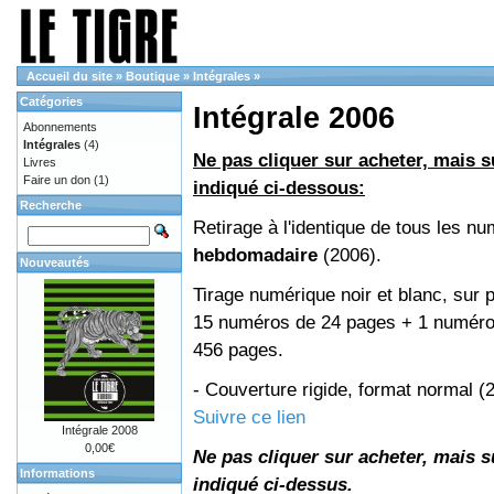
Accueil du site
»
Boutique
»
Intégrales
»
Catégories
Intégrale 2006
Abonnements
Intégrales
(4)
Ne pas cliquer sur acheter, mais su
Livres
Faire un don
(1)
indiqué ci-dessous:
Recherche
Retirage à l'identique de tous les n
hebdomadaire
(2006).
Nouveautés
Tirage numérique noir et blanc, sur p
15 numéros de 24 pages + 1 numéro 
456 pages.
- Couverture rigide, format normal 
Suivre ce lien
Intégrale 2008
0,00€
Ne pas cliquer sur acheter, mais su
Informations
indiqué ci-dessus.