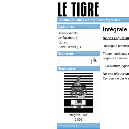
Accueil du site
»
Boutique
»
Intégrales
»
Catégories
Intégrale
Abonnements
Intégrales
(4)
Ne pas cliquer su
Livres
Retirage à l'ident
Faire un don
(1)
Recherche
Tirage numérique n
pages + 1 numéro 
- Couverture rigid
Nouveautés
Ne pas cliquer su
Commande via le s
Intégrale 2006
0,00€
Informations