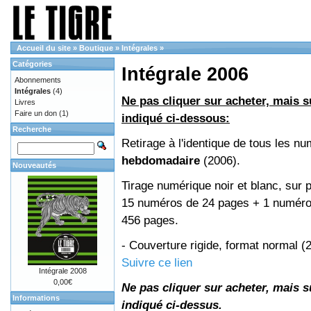
Accueil du site
»
Boutique
»
Intégrales
»
Catégories
Intégrale 2006
Abonnements
Intégrales
(4)
Ne pas cliquer sur acheter, mais su
Livres
Faire un don
(1)
indiqué ci-dessous:
Recherche
Retirage à l'identique de tous les n
hebdomadaire
(2006).
Nouveautés
Tirage numérique noir et blanc, sur p
15 numéros de 24 pages + 1 numéro 
456 pages.
- Couverture rigide, format normal 
Suivre ce lien
Intégrale 2008
0,00€
Ne pas cliquer sur acheter, mais su
Informations
indiqué ci-dessus.