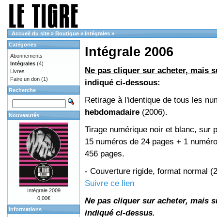
Accueil du site
»
Boutique
»
Intégrales
»
Catégories
Intégrale 2006
Abonnements
Intégrales
(4)
Ne pas cliquer sur acheter, mais su
Livres
Faire un don
(1)
indiqué ci-dessous:
Recherche
Retirage à l'identique de tous les n
hebdomadaire
(2006).
Nouveautés
Tirage numérique noir et blanc, sur p
15 numéros de 24 pages + 1 numéro 
456 pages.
- Couverture rigide, format normal 
Suivre ce lien
Intégrale 2009
0,00€
Ne pas cliquer sur acheter, mais su
Informations
indiqué ci-dessus.