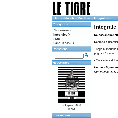
Accueil du site
»
Boutique
»
Intégrales
»
Catégories
Intégrale
Abonnements
Intégrales
(4)
Ne pas cliquer su
Livres
Retirage à l'ident
Faire un don
(1)
Recherche
Tirage numérique n
pages + 1 numéro 
- Couverture rigid
Nouveautés
Ne pas cliquer su
Commande via le s
Intégrale 2006
0,00€
Informations