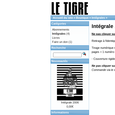
Accueil du site
»
Boutique
»
Intégrales
»
Catégories
Intégrale
Abonnements
Intégrales
(4)
Ne pas cliquer su
Livres
Retirage à l'ident
Faire un don
(1)
Recherche
Tirage numérique n
pages + 1 numéro 
- Couverture rigid
Nouveautés
Ne pas cliquer su
Commande via le s
Intégrale 2006
0,00€
Informations