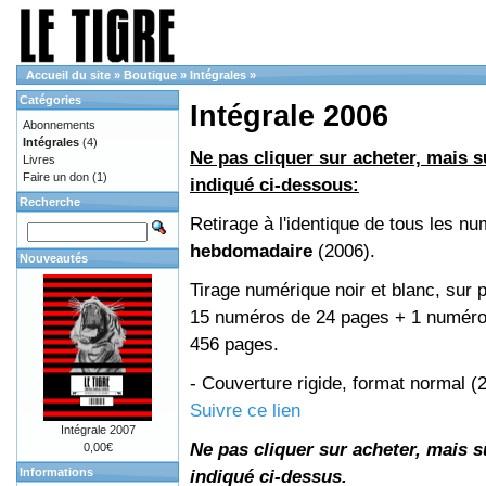
Accueil du site
»
Boutique
»
Intégrales
»
Catégories
Intégrale 2006
Abonnements
Intégrales
(4)
Ne pas cliquer sur acheter, mais su
Livres
Faire un don
(1)
indiqué ci-dessous:
Recherche
Retirage à l'identique de tous les n
hebdomadaire
(2006).
Nouveautés
Tirage numérique noir et blanc, sur p
15 numéros de 24 pages + 1 numéro 
456 pages.
- Couverture rigide, format normal 
Suivre ce lien
Intégrale 2007
Ne pas cliquer sur acheter, mais su
0,00€
Informations
indiqué ci-dessus.