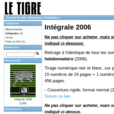
Accueil du site
»
Boutique
»
Intégrales
»
Catégories
Intégrale 2006
Abonnements
Intégrales
(4)
Ne pas cliquer sur acheter, mais su
Livres
Faire un don
(1)
indiqué ci-dessous:
Recherche
Retirage à l'identique de tous les n
hebdomadaire
(2006).
Nouveautés
Tirage numérique noir et blanc, sur p
15 numéros de 24 pages + 1 numéro 
456 pages.
- Couverture rigide, format normal 
Suivre ce lien
Intégrale 2008
0,00€
Ne pas cliquer sur acheter, mais su
Informations
indiqué ci-dessus.