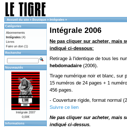
Accueil du site
»
Boutique
»
Intégrales
»
Catégories
Intégrale 2006
Abonnements
Intégrales
(4)
Ne pas cliquer sur acheter, mais su
Livres
Faire un don
(1)
indiqué ci-dessous:
Recherche
Retirage à l'identique de tous les n
hebdomadaire
(2006).
Nouveautés
Tirage numérique noir et blanc, sur p
15 numéros de 24 pages + 1 numéro 
456 pages.
- Couverture rigide, format normal 
Suivre ce lien
Intégrale 2007
Ne pas cliquer sur acheter, mais su
0,00€
Informations
indiqué ci-dessus.