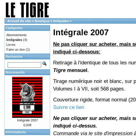
Accueil du site
»
Boutique
»
Intégrales
»
Catégories
Intégrale 2007
Abonnements
Intégrales
(4)
Ne pas cliquer sur acheter, mais su
Livres
Faire un don
(1)
indiqué ci-dessous:
Recherche
Retirage à l'identique de tous les n
Tigre
mensuel
.
Nouveautés
Tirage numérique noir et blanc, sur p
Volumes I à VII, soit 568 pages.
Couverture rigide, format normal (2
Suivre ce lien
Ne pas cliquer sur acheter, mais su
Intégrale 2007
indiqué ci-dessus.
0,00€
Informations
Commande via le site d'impression 