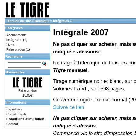
Accueil du site
»
Boutique
»
Intégrales
»
Catégories
Intégrale 2007
Abonnements
Intégrales
(4)
Ne pas cliquer sur acheter, mais su
Livres
Faire un don
(1)
indiqué ci-dessous:
Recherche
Retirage à l'identique de tous les n
Tigre
mensuel
.
Nouveautés
Tirage numérique noir et blanc, sur p
Volumes I à VII, soit 568 pages.
Faire un don
15,00€
Couverture rigide, format normal (2
Informations
Suivre ce lien
Expédition
Confidentialité
Ne pas cliquer sur acheter, mais su
Conditions d'utilisation
Contact
indiqué ci-dessus.
Commande via le site d'impression 