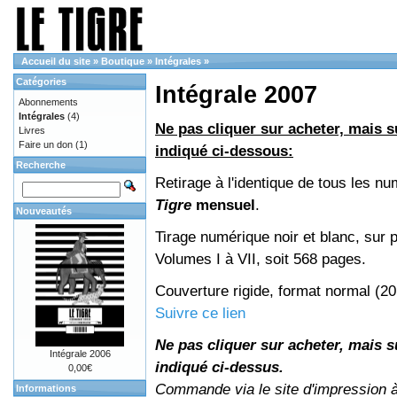
Accueil du site
»
Boutique
»
Intégrales
»
Catégories
Intégrale 2007
Abonnements
Intégrales
(4)
Ne pas cliquer sur acheter, mais su
Livres
Faire un don
(1)
indiqué ci-dessous:
Recherche
Retirage à l'identique de tous les n
Tigre
mensuel
.
Nouveautés
Tirage numérique noir et blanc, sur p
Volumes I à VII, soit 568 pages.
Couverture rigide, format normal (2
Suivre ce lien
Ne pas cliquer sur acheter, mais su
Intégrale 2006
indiqué ci-dessus.
0,00€
Commande via le site d'impression 
Informations