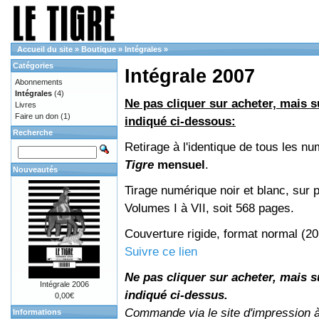
Accueil du site
»
Boutique
»
Intégrales
»
Catégories
Intégrale 2007
Abonnements
Intégrales
(4)
Ne pas cliquer sur acheter, mais su
Livres
Faire un don
(1)
indiqué ci-dessous:
Recherche
Retirage à l'identique de tous les n
Tigre
mensuel
.
Nouveautés
Tirage numérique noir et blanc, sur p
Volumes I à VII, soit 568 pages.
Couverture rigide, format normal (2
Suivre ce lien
Ne pas cliquer sur acheter, mais su
Intégrale 2006
indiqué ci-dessus.
0,00€
Commande via le site d'impression 
Informations