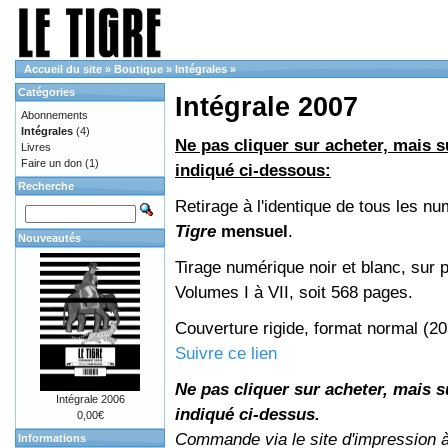
Accueil du site
»
Boutique
»
Intégrales
»
Catégories
Intégrale 2007
Abonnements
Intégrales
(4)
Ne pas cliquer sur acheter, mais su
Livres
Faire un don
(1)
indiqué ci-dessous:
Recherche
Retirage à l'identique de tous les n
Tigre
mensuel
.
Nouveautés
Tirage numérique noir et blanc, sur p
Volumes I à VII, soit 568 pages.
Couverture rigide, format normal (2
Suivre ce lien
Ne pas cliquer sur acheter, mais su
Intégrale 2006
indiqué ci-dessus.
0,00€
Commande via le site d'impression 
Informations