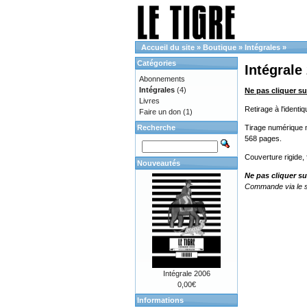
Accueil du site
»
Boutique
»
Intégrales
»
Catégories
Intégrale
Abonnements
Intégrales
(4)
Ne pas cliquer su
Livres
Retirage à l'ident
Faire un don
(1)
Recherche
Tirage numérique no
568 pages.
Couverture rigide,
Nouveautés
Ne pas cliquer su
Commande via le s
Intégrale 2006
0,00€
Informations