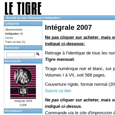
Accueil du site
»
Boutique
»
Intégrales
»
Catégories
Intégrale 2007
Abonnements
Intégrales
(4)
Ne pas cliquer sur acheter, mais su
Livres
Faire un don
(1)
indiqué ci-dessous:
Recherche
Retirage à l'identique de tous les n
Tigre
mensuel
.
Nouveautés
Tirage numérique noir et blanc, sur p
Volumes I à VII, soit 568 pages.
Couverture rigide, format normal (2
Suivre ce lien
Ne pas cliquer sur acheter, mais su
Intégrale 2009
0,00€
indiqué ci-dessus.
Informations
Commande via le site d'impression 