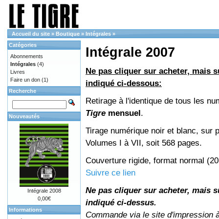
Accueil du site
»
Boutique
»
Intégrales
»
Catégories
Intégrale 2007
Abonnements
Intégrales
(4)
Ne pas cliquer sur acheter, mais su
Livres
Faire un don
(1)
indiqué ci-dessous:
Recherche
Retirage à l'identique de tous les n
Tigre
mensuel
.
Nouveautés
Tirage numérique noir et blanc, sur p
Volumes I à VII, soit 568 pages.
Couverture rigide, format normal (2
Suivre ce lien
Ne pas cliquer sur acheter, mais su
Intégrale 2008
0,00€
indiqué ci-dessus.
Informations
Commande via le site d'impression 