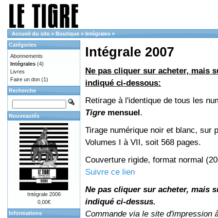
Accueil du site
»
Boutique
»
Intégrales
»
Catégories
Intégrale 2007
Abonnements
Intégrales
(4)
Ne pas cliquer sur acheter, mais su
Livres
Faire un don
(1)
indiqué ci-dessous:
Recherche
Retirage à l'identique de tous les n
Tigre
mensuel
.
Nouveautés
Tirage numérique noir et blanc, sur p
Volumes I à VII, soit 568 pages.
Couverture rigide, format normal (2
Suivre ce lien
Ne pas cliquer sur acheter, mais su
Intégrale 2006
indiqué ci-dessus.
0,00€
Commande via le site d'impression 
Informations