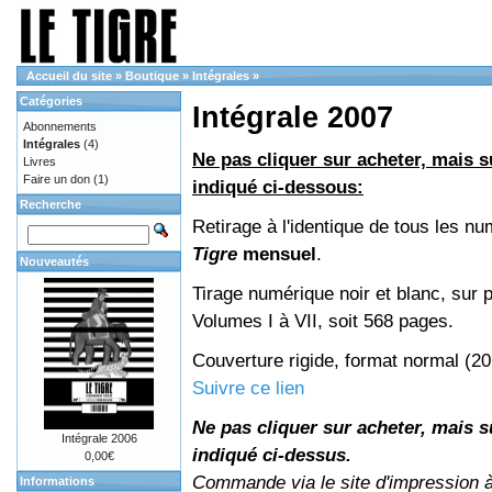
Accueil du site
»
Boutique
»
Intégrales
»
Catégories
Intégrale 2007
Abonnements
Intégrales
(4)
Ne pas cliquer sur acheter, mais su
Livres
Faire un don
(1)
indiqué ci-dessous:
Recherche
Retirage à l'identique de tous les n
Tigre
mensuel
.
Nouveautés
Tirage numérique noir et blanc, sur p
Volumes I à VII, soit 568 pages.
Couverture rigide, format normal (2
Suivre ce lien
Ne pas cliquer sur acheter, mais su
Intégrale 2006
indiqué ci-dessus.
0,00€
Commande via le site d'impression 
Informations