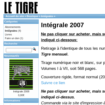
Accueil du site
»
Boutique
»
Intégrales
»
Catégories
Intégrale 2007
Abonnements
Intégrales
(4)
Ne pas cliquer sur acheter, mais su
Livres
Faire un don
(1)
indiqué ci-dessous:
Recherche
Retirage à l'identique de tous les n
Tigre
mensuel
.
Nouveautés
Tirage numérique noir et blanc, sur p
Volumes I à VII, soit 568 pages.
Couverture rigide, format normal (2
Suivre ce lien
Ne pas cliquer sur acheter, mais su
Intégrale 2008
0,00€
indiqué ci-dessus.
Informations
Commande via le site d'impression 