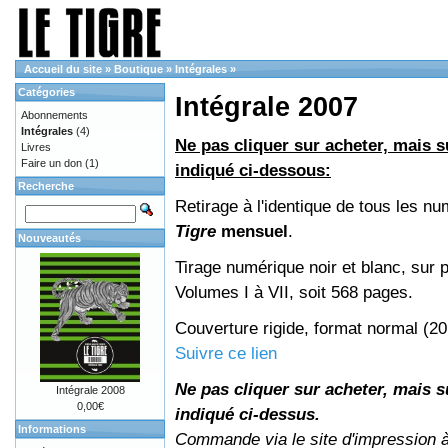
Accueil du site
»
Boutique
»
Intégrales
»
Catégories
Intégrale 2007
Abonnements
Intégrales
(4)
Ne pas cliquer sur acheter, mais su
Livres
Faire un don
(1)
indiqué ci-dessous:
Recherche
Retirage à l'identique de tous les n
Tigre
mensuel
.
Nouveautés
Tirage numérique noir et blanc, sur p
Volumes I à VII, soit 568 pages.
Couverture rigide, format normal (2
Suivre ce lien
Ne pas cliquer sur acheter, mais su
Intégrale 2008
0,00€
indiqué ci-dessus.
Informations
Commande via le site d'impression 