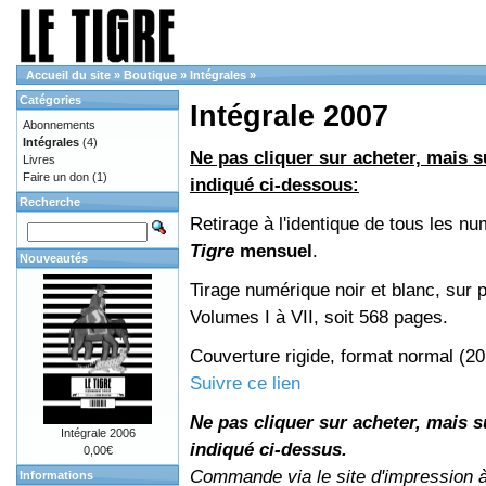
Accueil du site
»
Boutique
»
Intégrales
»
Catégories
Intégrale 2007
Abonnements
Intégrales
(4)
Ne pas cliquer sur acheter, mais su
Livres
Faire un don
(1)
indiqué ci-dessous:
Recherche
Retirage à l'identique de tous les n
Tigre
mensuel
.
Nouveautés
Tirage numérique noir et blanc, sur p
Volumes I à VII, soit 568 pages.
Couverture rigide, format normal (2
Suivre ce lien
Ne pas cliquer sur acheter, mais su
Intégrale 2006
indiqué ci-dessus.
0,00€
Commande via le site d'impression 
Informations