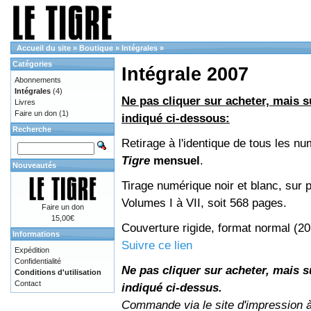
Accueil du site
»
Boutique
»
Intégrales
»
Catégories
Intégrale 2007
Abonnements
Intégrales
(4)
Ne pas cliquer sur acheter, mais su
Livres
Faire un don
(1)
indiqué ci-dessous:
Recherche
Retirage à l'identique de tous les n
Tigre
mensuel
.
Nouveautés
Tirage numérique noir et blanc, sur p
Volumes I à VII, soit 568 pages.
Faire un don
15,00€
Couverture rigide, format normal (2
Informations
Suivre ce lien
Expédition
Confidentialité
Ne pas cliquer sur acheter, mais su
Conditions d'utilisation
Contact
indiqué ci-dessus.
Commande via le site d'impression 