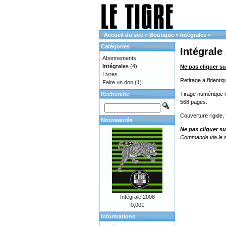
Accueil du site
»
Boutique
»
Intégrales
»
Catégories
Intégrale
Abonnements
Intégrales
(4)
Ne pas cliquer su
Livres
Retirage à l'ident
Faire un don
(1)
Recherche
Tirage numérique no
568 pages.
Couverture rigide,
Nouveautés
Ne pas cliquer su
Commande via le s
Intégrale 2008
0,00€
Informations