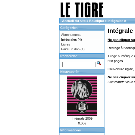
Accueil du site
»
Boutique
»
Intégrales
»
Catégories
Intégrale
Abonnements
Intégrales
(4)
Ne pas cliquer su
Livres
Retirage à l'ident
Faire un don
(1)
Recherche
Tirage numérique no
568 pages.
Couverture rigide,
Nouveautés
Ne pas cliquer su
Commande via le s
Intégrale 2009
0,00€
Informations