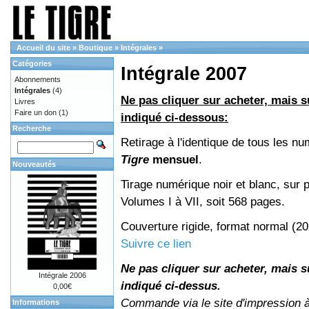
Accueil du site
»
Boutique
»
Intégrales
»
Catégories
Intégrale 2007
Abonnements
Intégrales
(4)
Ne pas cliquer sur acheter, mais su
Livres
Faire un don
(1)
indiqué ci-dessous:
Recherche
Retirage à l'identique de tous les n
Tigre
mensuel
.
Nouveautés
Tirage numérique noir et blanc, sur p
Volumes I à VII, soit 568 pages.
Couverture rigide, format normal (2
Suivre ce lien
Ne pas cliquer sur acheter, mais su
Intégrale 2006
indiqué ci-dessus.
0,00€
Commande via le site d'impression 
Informations