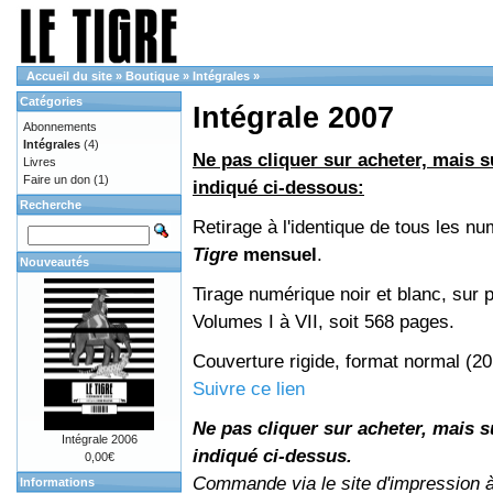
Accueil du site
»
Boutique
»
Intégrales
»
Catégories
Intégrale 2007
Abonnements
Intégrales
(4)
Ne pas cliquer sur acheter, mais su
Livres
Faire un don
(1)
indiqué ci-dessous:
Recherche
Retirage à l'identique de tous les n
Tigre
mensuel
.
Nouveautés
Tirage numérique noir et blanc, sur p
Volumes I à VII, soit 568 pages.
Couverture rigide, format normal (2
Suivre ce lien
Ne pas cliquer sur acheter, mais su
Intégrale 2006
indiqué ci-dessus.
0,00€
Commande via le site d'impression 
Informations