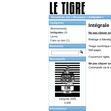
Accueil du site
»
Boutique
»
Intégrales
»
Catégories
Intégrale
Abonnements
Intégrales
(4)
Ne pas cliquer su
Livres
Retirage à l'ident
Faire un don
(1)
Recherche
Tirage numérique no
568 pages.
Couverture rigide,
Nouveautés
Ne pas cliquer su
Commande via le s
Intégrale 2006
0,00€
Informations