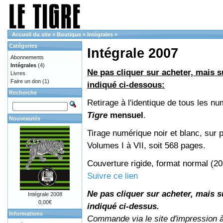
Accueil du site
»
Boutique
»
Intégrales
»
Catégories
Intégrale 2007
Abonnements
Intégrales
(4)
Ne pas cliquer sur acheter, mais su
Livres
Faire un don
(1)
indiqué ci-dessous:
Recherche
Retirage à l'identique de tous les n
Tigre
mensuel
.
Nouveautés
Tirage numérique noir et blanc, sur p
Volumes I à VII, soit 568 pages.
Couverture rigide, format normal (2
Suivre ce lien
Ne pas cliquer sur acheter, mais su
Intégrale 2008
0,00€
indiqué ci-dessus.
Informations
Commande via le site d'impression 