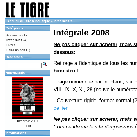
Accueil du site
»
Boutique
»
Intégrales
»
Catégories
Intégrale 2008
Abonnements
Intégrales
(4)
Ne pas cliquer sur acheter, mais su
Livres
Faire un don
(1)
dessous:
Recherche
Retirage à l'identique de tous les 
bimestriel
.
Nouveautés
Tirage numérique noir et blanc, sur 
VIII, IX, X, XI, 28 (nouvelle numérot
- Couverture rigide, format normal 
ce lien
Ne pas cliquer sur acheter, mais su
Intégrale 2007
Commande via le site d'impression 
0,00€
Informations