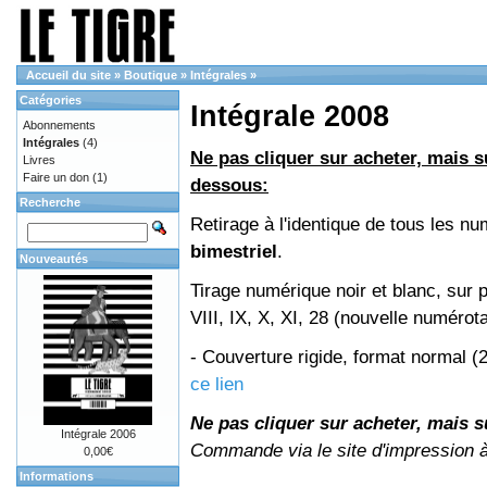
Accueil du site
»
Boutique
»
Intégrales
»
Catégories
Intégrale 2008
Abonnements
Intégrales
(4)
Ne pas cliquer sur acheter, mais su
Livres
Faire un don
(1)
dessous:
Recherche
Retirage à l'identique de tous les 
bimestriel
.
Nouveautés
Tirage numérique noir et blanc, sur 
VIII, IX, X, XI, 28 (nouvelle numérot
- Couverture rigide, format normal 
ce lien
Ne pas cliquer sur acheter, mais su
Intégrale 2006
Commande via le site d'impression 
0,00€
Informations