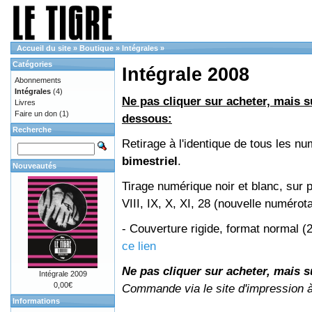
Accueil du site
»
Boutique
»
Intégrales
»
Catégories
Intégrale 2008
Abonnements
Intégrales
(4)
Ne pas cliquer sur acheter, mais su
Livres
Faire un don
(1)
dessous:
Recherche
Retirage à l'identique de tous les 
bimestriel
.
Nouveautés
Tirage numérique noir et blanc, sur 
VIII, IX, X, XI, 28 (nouvelle numérot
- Couverture rigide, format normal 
ce lien
Ne pas cliquer sur acheter, mais su
Intégrale 2009
0,00€
Commande via le site d'impression 
Informations