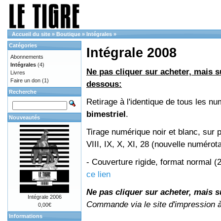
Accueil du site
»
Boutique
»
Intégrales
»
Catégories
Intégrale 2008
Abonnements
Intégrales
(4)
Ne pas cliquer sur acheter, mais su
Livres
Faire un don
(1)
dessous:
Recherche
Retirage à l'identique de tous les 
bimestriel
.
Nouveautés
Tirage numérique noir et blanc, sur 
VIII, IX, X, XI, 28 (nouvelle numérot
- Couverture rigide, format normal 
ce lien
Ne pas cliquer sur acheter, mais su
Intégrale 2006
Commande via le site d'impression 
0,00€
Informations